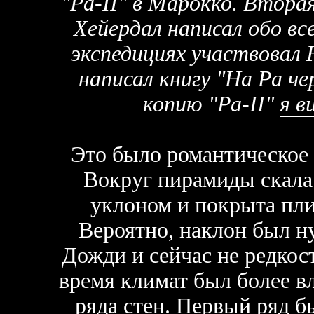
"Ра-II" в Марокко. Вторая
Хейердал написал обо вс
экспедициях участвовал
написал книгу "На Ра ч
копию "Ра-II"
я в
Это было романтическое о
Вокруг пирамиды скала
уклоном и покрыта пли
Вероятно, наклон был н
Дожди и сейчас не редкост
время климат был более 
ряда стен. Первый ряд б